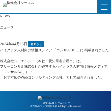
NEWS
トップページ
ニュース
シーエルシーの強み
2024年04月18日
お知らせ
サービス内容
ハイクラス人材向け情報メディア 「コンサルGO 」に 掲載されました
株式会社シーエルシー（本社：愛知県名古屋市）は、
制作実績
フリーコンサル株式会社
が運営するハイクラス人材向け情報メディア
「
コンサルGO
」にて、
会社概要
「
おすすめのWebコンサルティング会社
」として紹介されました。
ニュース一覧に戻る
ニュース
よくあるご質問
1998-2026 シーエルシー
名古屋のウェブ制作会社 All Rights Reserved.
採用情報