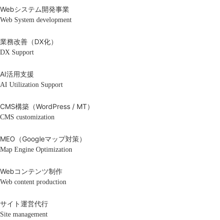
Webシステム開発事業
Web System development
業務改善（DX化）
DX Support
AI活用支援
AI Utilization Support
CMS構築（WordPress / MT）
CMS customization
MEO（Googleマップ対策）
Map Engine Optimization
Webコンテンツ制作
Web content production
サイト運営代行
Site management