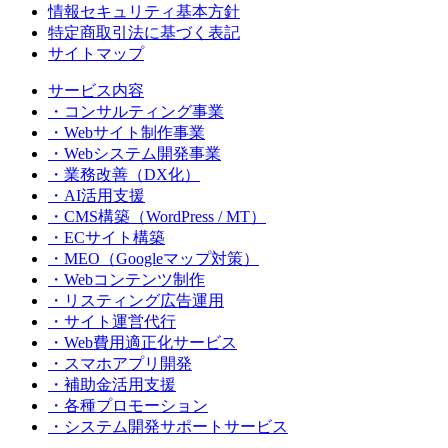
情報セキュリティ基本方針
特定商取引法に基づく表記
サイトマップ
サービス内容
・コンサルティング事業
・Webサイト制作事業
・Webシステム開発事業
・業務改善（DX化）
・AI活用支援
・CMS構築（WordPress / MT）
・ECサイト構築
・MEO（Googleマップ対策）
・Webコンテンツ制作
・リスティング広告運用
・サイト運営代行
・Web費用適正化サービス
・スマホアプリ開発
・補助金活用支援
・各種プロモーション
・システム開発サポートサービス