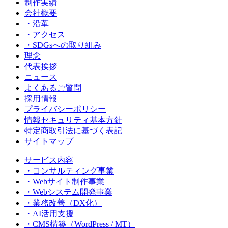
制作実績
会社概要
・沿革
・アクセス
・SDGsへの取り組み
理念
代表挨拶
ニュース
よくあるご質問
採用情報
プライバシーポリシー
情報セキュリティ基本方針
特定商取引法に基づく表記
サイトマップ
サービス内容
・コンサルティング事業
・Webサイト制作事業
・Webシステム開発事業
・業務改善（DX化）
・AI活用支援
・CMS構築（WordPress / MT）