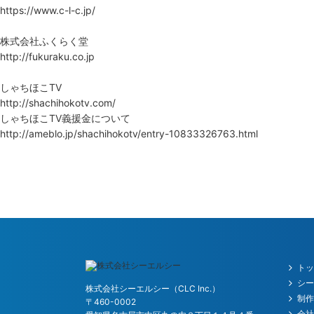
https://www.c-l-c.jp/
株式会社ふくらく堂
http://fukuraku.co.jp
しゃちほこTV
http://shachihokotv.com/
しゃちほこTV義援金について
http://ameblo.jp/shachihokotv/entry-10833326763.html
ニュース一覧に戻る
ト
シ
株式会社シーエルシー（CLC Inc.）
制
〒460-0002
会