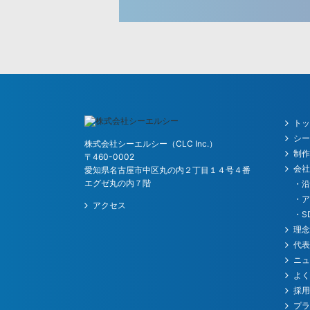
ト
シ
株式会社シーエルシー（CLC Inc.）
制
〒460-0002
会
愛知県名古屋市中区丸の内２丁目１４号４番
エグゼ丸の内７階
・
・
アクセス
・S
理
代
ニ
よ
採
プ