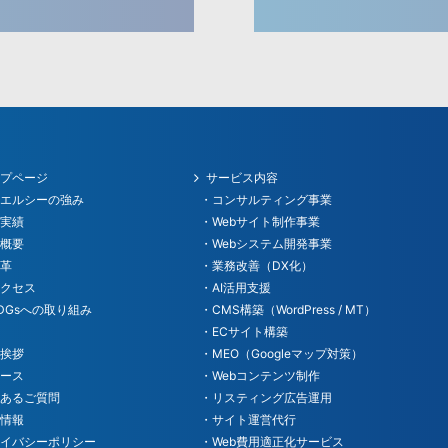
ップページ
サービス内容
ーエルシーの強み
・コンサルティング事業
作実績
・Webサイト制作事業
社概要
・Webシステム開発事業
沿革
・業務改善（DX化）
アクセス
・AI活用支援
DGsへの取り組み
・CMS構築（WordPress / MT）
念
・ECサイト構築
表挨拶
・MEO（Googleマップ対策）
ュース
・Webコンテンツ制作
くあるご質問
・リスティング広告運用
用情報
・サイト運営代行
ライバシーポリシー
・Web費用適正化サービス